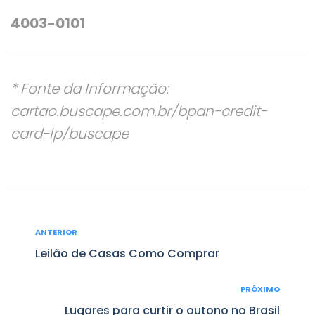
4003-0101
* Fonte da Informação:
cartao.buscape.com.br/bpan-credit-
card-lp/buscape
Navegação
ANTERIOR
Anterior
de
Leilão de Casas Como Comprar
Post
PRÓXIMO
Próximo
Lugares para curtir o outono no Brasil