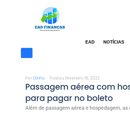
I
r
p
a
EAD
NOTÍCIAS
r
a
o
c
Por
Dinho
Postou
fevereiro 16, 2022
o
Passagem aérea com ho
n
para pagar no boleto
t
Além de passagem aérea e hospedagem, as e
e
ú
d