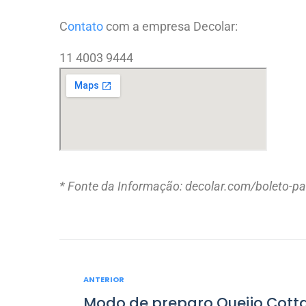
C
ontato
com a empresa Decolar:
11 4003 9444
* Fonte da Informação: decolar.com/boleto-pa
ANTERIOR
A
N
Modo de preparo Queijo Cott