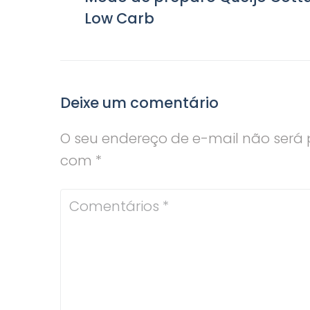
n
a
Low Carb
t
v
e
r
e
i
g
Deixe um comentário
o
a
r
O seu endereço de e-mail não será 
ç
com
*
ã
o
d
e
P