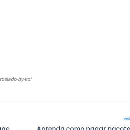
rcelado-by-koi
PR
P
age
Aprenda como pagar pacote