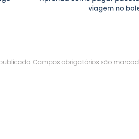
r
viagem no bole
ó
x
i
m
o
publicado.
Campos obrigatórios são marca