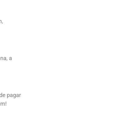
m,
na, a
 de pagar
em!