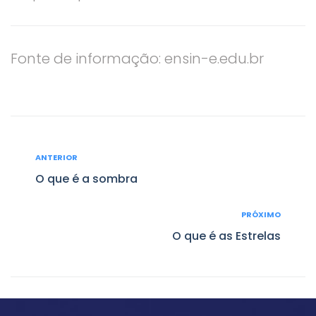
Fonte de informação: ensin-e.edu.br
Navegação
ANTERIOR
Anterior
de
O que é a sombra
Post
PRÓXIMO
Próximo
O que é as Estrelas