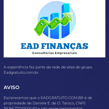
A experiência faz parte da rede de sites do grupo
Eadgratuito.com.br
AVISO
Esclarecemos que o EADGRATUITO.COM.BR é de
propriedade de Daniele E. de O. Taroco, CNPJ
39.156.770/0001-63 e não exige pagamentos,