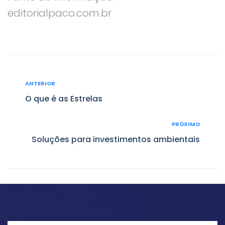
editorialpaco.com.br
Navegação
ANTERIOR
Anterior
de
O que é as Estrelas
Post
PRÓXIMO
Próximo
Soluções para investimentos ambientais